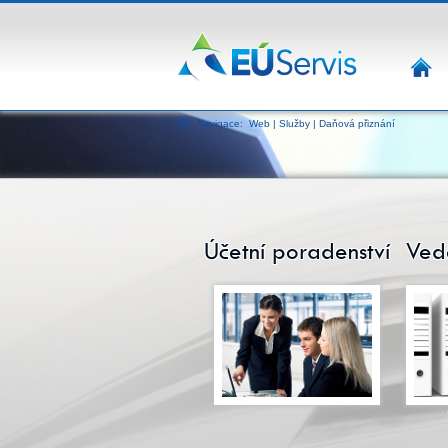
HOME
Navigace:
Web
|
Služby
|
Daňová přiznání
Účetní poradenství
Vede