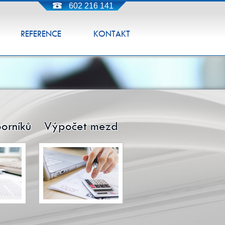
602 216 141
REFERENCE
KONTAKT
borníků
Výpočet mezd