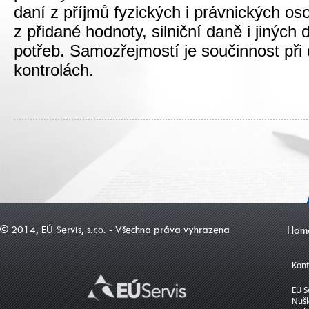
daní z příjmů fyzických i právnických os
z přidané hodnoty, silniční daně i jiných
potřeb. Samozřejmostí je součinnost při
kontrolách.
© 2014, EÚ Servis, s.r.o. - Všechna práva vyhrazena
Hom
Kont
EÚ Se
Nušl