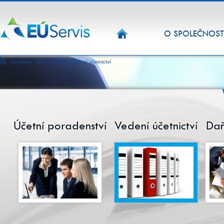
HOMEPAGE
O SPOLEČNOST
Navigace:
Web
|
Služby
|
Vedení účetnictví
Účetní poradenství
Vedení účetnictví
Daň